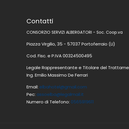
Contatti
CONSORZIO SERVIZI ALBERGATORI - Soc. Coop.va
Piazza Virgilio, 35 - 57037 Portoferraio (LI)
Cod. Fisc. e P.IVA 00324500495
Legale Rappresentante e Titolare del Trattame
Ing. Emilio Massimo De Ferrari
Email:
elbahotel@gmail.com
Pec:
assoelba@legalmail.it
Numero di Telefono:
0565919611