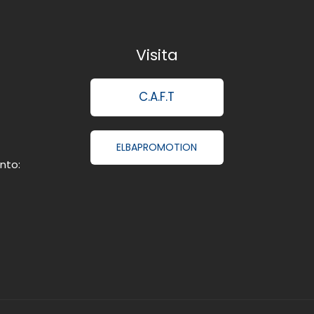
Visita
C.A.F.T
ELBAPROMOTION
nto: