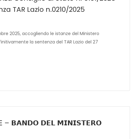
za TAR Lazio n.0210/2025
mbre 2025, accogliendo le istanze del Ministero
efinitivamente la sentenza del TAR Lazio del 27
𝗘 – 𝗕𝗔𝗡𝗗𝗢 𝗗𝗘𝗟 𝗠𝗜𝗡𝗜𝗦𝗧𝗘𝗥𝗢