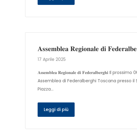
𝐀𝐬𝐬𝐞𝐦𝐛𝐥𝐞𝐚 𝐑𝐞𝐠𝐢𝐨𝐧𝐚𝐥𝐞 𝐝𝐢 𝐅𝐞𝐝𝐞𝐫𝐚𝐥𝐛𝐞
17 Aprile 2025
𝐀𝐬𝐬𝐞𝐦𝐛𝐥𝐞𝐚 𝐑𝐞𝐠𝐢𝐨𝐧𝐚𝐥𝐞 𝐝𝐢 𝐅𝐞𝐝𝐞𝐫𝐚𝐥𝐛𝐞𝐫𝐠
Assemblea di Federalberghi Toscana presso il S
Piazza…
Leggi di più