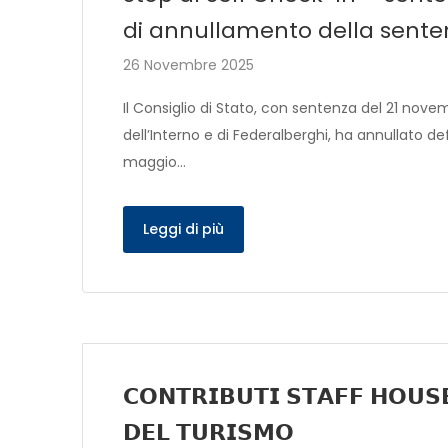
di annullamento della senten
26 Novembre 2025
Il Consiglio di Stato, con sentenza del 21 nove
dell’Interno e di Federalberghi, ha annullato d
maggio…
Leggi di più
𝗖𝗢𝗡𝗧𝗥𝗜𝗕𝗨𝗧𝗜 𝗦𝗧𝗔𝗙𝗙 𝗛𝗢𝗨𝗦
𝗗𝗘𝗟 𝗧𝗨𝗥𝗜𝗦𝗠𝗢