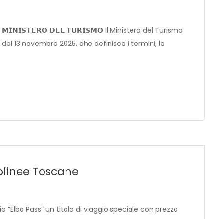
𝗟 𝗠𝗜𝗡𝗜𝗦𝗧𝗘𝗥𝗢 𝗗𝗘𝗟 𝗧𝗨𝗥𝗜𝗦𝗠𝗢 Il Ministero del Turismo
 del 13 novembre 2025, che definisce i termini, le
tolinee Toscane
zio “Elba Pass” un titolo di viaggio speciale con prezzo