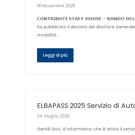
18 Novembre 2025
𝗖𝗢𝗡𝗧𝗥𝗜𝗕𝗨𝗧𝗜 𝗦𝗧𝗔𝗙𝗙 𝗛𝗢𝗨𝗦𝗘 – 𝗕𝗔𝗡𝗗𝗢 𝗗
ha pubblicato il decreto del direttore Generale
modalità…
Leggi di più
ELBAPASS 2025 Servizio di Au
24 Giugno 2025
Gentili Soci, Vi informiamo che è attivo il servi