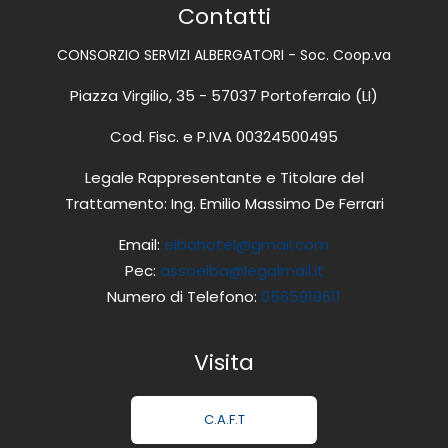
Contatti
CONSORZIO SERVIZI ALBERGATORI - Soc. Coop.va
Piazza Virgilio, 35 - 57037 Portoferraio (LI)
Cod. Fisc. e P.IVA 00324500495
Legale Rappresentante e Titolare del
Trattamento: Ing. Emilio Massimo De Ferrari
Email:
elbahotel@gmail.com
Pec:
assoelba@legalmail.it
Numero di Telefono:
0565919611
Visita
C.A.F.T