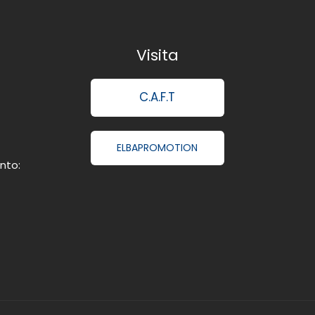
Visita
C.A.F.T
ELBAPROMOTION
nto: