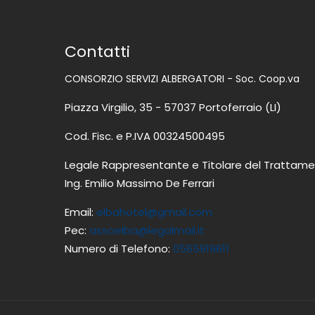
Contatti
CONSORZIO SERVIZI ALBERGATORI - Soc. Coop.va
Piazza Virgilio, 35 - 57037 Portoferraio (LI)
Cod. Fisc. e P.IVA 00324500495
Legale Rappresentante e Titolare del Trattame
Ing. Emilio Massimo De Ferrari
Email:
elbahotel@gmail.com
Pec:
assoelba@legalmail.it
Numero di Telefono:
0565919611