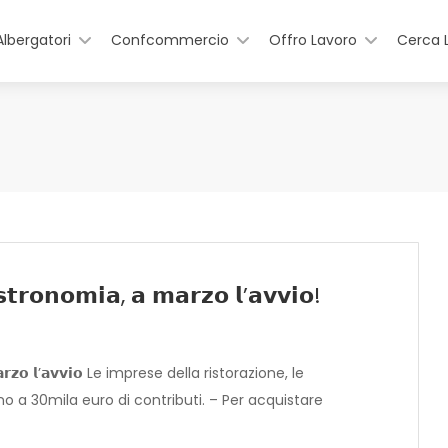
Albergatori
Confcommercio
Offro Lavoro
Cerca 
𝘀𝘁𝗿𝗼𝗻𝗼𝗺𝗶𝗮, 𝗮 𝗺𝗮𝗿𝘇𝗼 𝗹’𝗮𝘃𝘃𝗶𝗼!
 𝗮 𝗺𝗮𝗿𝘇𝗼 𝗹’𝗮𝘃𝘃𝗶𝗼 Le imprese della ristorazione, le
no a 30mila euro di contributi. – Per acquistare