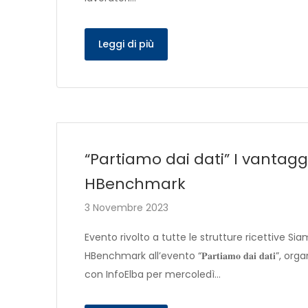
Leggi di più
“Partiamo dai dati” I vantaggi
HBenchmark
3 Novembre 2023
Evento rivolto a tutte le strutture ricettive Sia
HBenchmark all’evento “𝐏𝐚𝐫𝐭𝐢𝐚𝐦𝐨 𝐝𝐚𝐢 𝐝𝐚𝐭
con InfoElba per mercoledì…