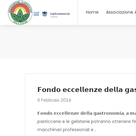
Home
Associazione 
𝗙𝗼𝗻𝗱𝗼 𝗲𝗰𝗰𝗲𝗹𝗹𝗲𝗻𝘇𝗲 𝗱𝗲𝗹𝗹𝗮 𝗴𝗮
6 Febbraio 2024
𝗙𝗼𝗻𝗱𝗼 𝗲𝗰𝗰𝗲𝗹𝗹𝗲𝗻𝘇𝗲 𝗱𝗲𝗹𝗹𝗮 𝗴𝗮𝘀𝘁𝗿𝗼𝗻𝗼𝗺𝗶𝗮,
pasticcerie e le gelaterie potranno ottenere fi
macchinari professionali e…