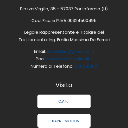
Piazza Virgilio, 35 - 57037 Portoferraio (LI)
Cod. Fisc. e P.IVA 00324500495
Legale Rappresentante e Titolare del
Trattamento: Ing. Emilio Massimo De Ferrari
Email:
elbahotel@gmail.com
Pec:
assoelba@legalmail.it
Numero di Telefono:
0565919611
Visita
C.A.F.T
ELBAPROMOTION