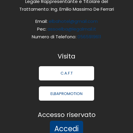
Legale Rappresentante e Titolare del
Trattamento: Ing. Emilio Massimo De Ferrari
Email:
elbahotel@gmail.com
Pec:
assoelba@legalmail.it
Numero di Telefono:
0565919611
Visita
C.A.F.T
ELBAPROMOTION
Accesso riservato
Accedi