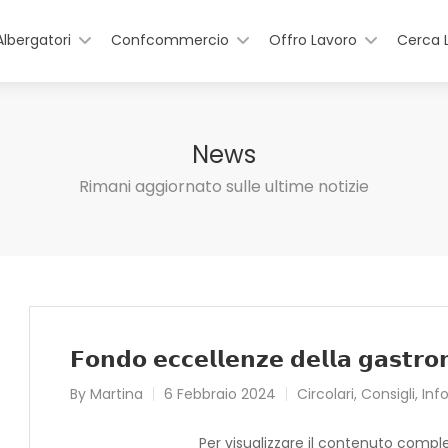
Albergatori
Confcommercio
Offro Lavoro
Cerca 
News
Rimani aggiornato sulle ultime notizie
𝗙𝗼𝗻𝗱𝗼 𝗲𝗰𝗰𝗲𝗹𝗹𝗲𝗻𝘇𝗲 𝗱𝗲𝗹𝗹𝗮 𝗴𝗮𝘀𝘁𝗿𝗼
By
Martina
6 Febbraio 2024
Circolari
,
Consigli
,
Inf
Per visualizzare il contenuto compl