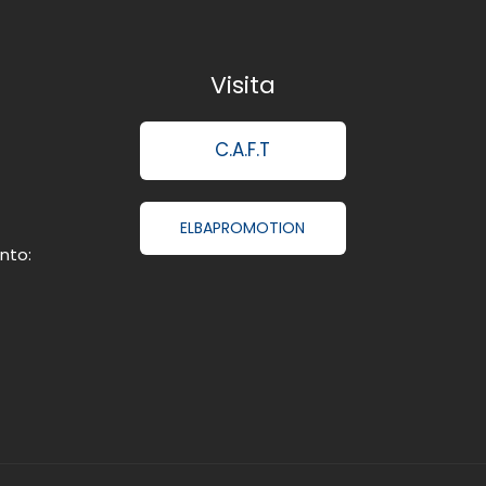
Visita
C.A.F.T
ELBAPROMOTION
nto: