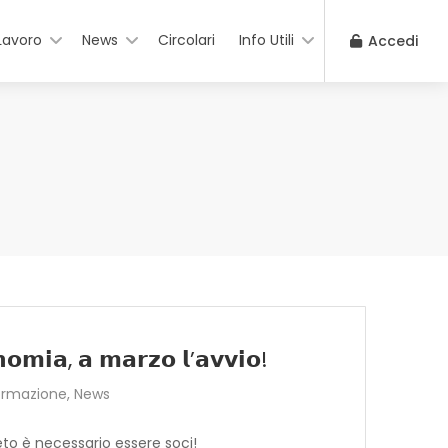
Lavoro
News
Circolari
Info Utili
Accedi
𝗻𝗼𝗺𝗶𝗮, 𝗮 𝗺𝗮𝗿𝘇𝗼 𝗹’𝗮𝘃𝘃𝗶𝗼!
ormazione
,
News
eto è necessario essere soci!