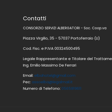
Contatti
CONSORZIO SERVIZI ALBERGATORI - Soc. Coop.va
Piazza Virgilio, 35 - 57037 Portoferraio (LI)
Cod. Fisc. e P.IVA 00324500495
Legale Rappresentante e Titolare del Trattame
Ing. Emilio Massimo De Ferrari
Email:
elbahotel@gmail.com
Pec:
assoelba@legalmail.it
Numero di Telefono:
0565919611