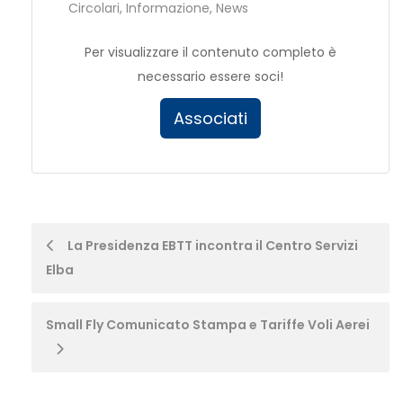
Circolari
,
Informazione
,
News
Per visualizzare il contenuto completo è
necessario essere soci!
Associati
Post
La Presidenza EBTT incontra il Centro Servizi
Elba
navigation
Small Fly Comunicato Stampa e Tariffe Voli Aerei