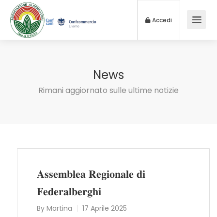
Accedi
News
Rimani aggiornato sulle ultime notizie
𝐀𝐬𝐬𝐞𝐦𝐛𝐥𝐞𝐚 𝐑𝐞𝐠𝐢𝐨𝐧𝐚𝐥𝐞 𝐝𝐢
𝐅𝐞𝐝𝐞𝐫𝐚𝐥𝐛𝐞𝐫𝐠𝐡𝐢
By
Martina
17 Aprile 2025