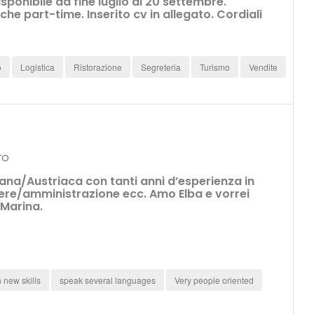
isponibile da fine luglio al 20 settembre.
e part-time. Inserito cv in allegato. Cordiali
o
Logistica
Ristorazione
Segreteria
Turismo
Vendite
ro
na/Austriaca con tanti anni d’esperienza in
ere/amministrazione ecc. Amo Elba e vorrei
 Marina.
n new skills
speak several languages
Very people oriented