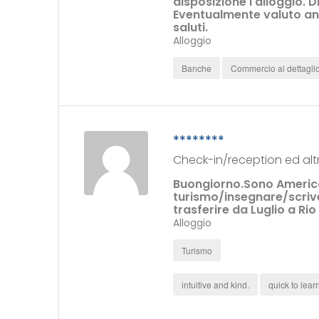
disposizione l'alloggio. D
Eventualmente valuto anch
saluti.
Alloggio
Banche
Commercio al dettagli
********
Check-in/reception ed alt
Buongiorno.Sono America
turismo/insegnare/scriv
trasferire da Luglio a Rio
Alloggio
Turismo
intuitive and kind.
quick to lear