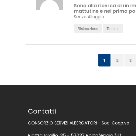
Sono alla ricerca di un i
mattutine e nel primo p
Senza Alloggio
Ristorazione
Turismo
1
2
3
Contatti
CONSORZIO SERVIZI ALBERGATORI - Soc. Coop.va
Piazza Virgilio, 35 - 57037 Portoferraio (LI)