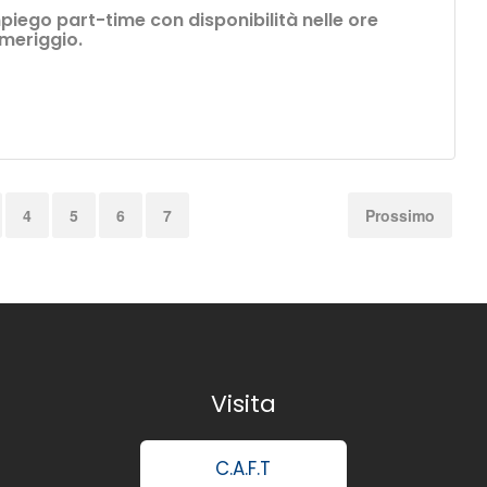
mpiego part-time con disponibilità nelle ore
omeriggio.
4
5
6
7
Prossimo
Visita
C.A.F.T