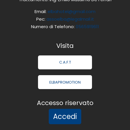
Email:
elbahotel@gmail.com
Pec:
assoelba@legalmail.it
Numero di Telefono:
0565919611
Visita
C.A.F.T
ELBAPROMOTION
Accesso riservato
Accedi