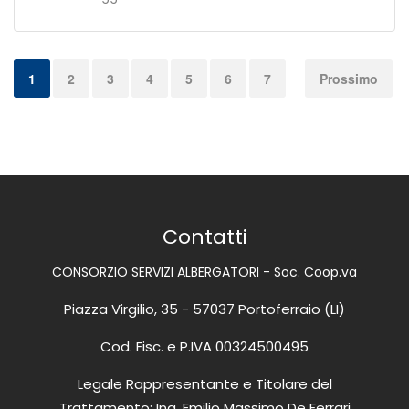
1
2
3
4
5
6
7
Prossimo
Contatti
CONSORZIO SERVIZI ALBERGATORI - Soc. Coop.va
Piazza Virgilio, 35 - 57037 Portoferraio (LI)
Cod. Fisc. e P.IVA 00324500495
Legale Rappresentante e Titolare del
Trattamento: Ing. Emilio Massimo De Ferrari