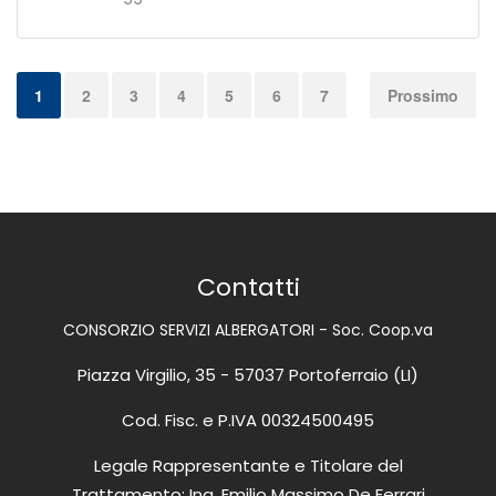
1
2
3
4
5
6
7
Prossimo
Contatti
CONSORZIO SERVIZI ALBERGATORI - Soc. Coop.va
Piazza Virgilio, 35 - 57037 Portoferraio (LI)
Cod. Fisc. e P.IVA 00324500495
Legale Rappresentante e Titolare del
Trattamento: Ing. Emilio Massimo De Ferrari