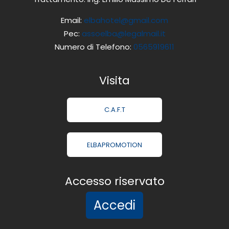
Email:
elbahotel@gmail.com
Pec:
assoelba@legalmail.it
Numero di Telefono:
0565919611
Visita
C.A.F.T
ELBAPROMOTION
Accesso riservato
Accedi