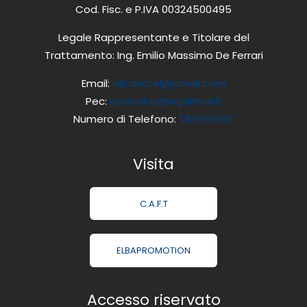
Cod. Fisc. e P.IVA 00324500495
Legale Rappresentante e Titolare del
Trattamento: Ing. Emilio Massimo De Ferrari
Email:
elbahotel@gmail.com
Pec:
assoelba@legalmail.it
Numero di Telefono:
0565919611
Visita
C.A.F.T
ELBAPROMOTION
Accesso riservato