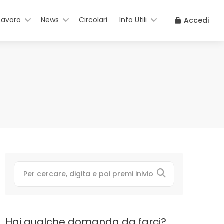
Lavoro
News
Circolari
Info Utili
Accedi
Hai qualche domanda da farci?