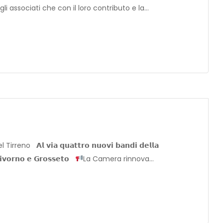
 gli associati che con il loro contributo e la…
 𝘃𝗶𝗮 𝗾𝘂𝗮𝘁𝘁𝗿𝗼 𝗻𝘂𝗼𝘃𝗶 𝗯𝗮𝗻𝗱𝗶 𝗱𝗲𝗹𝗹𝗮
𝗶𝘃𝗼𝗿𝗻𝗼 𝗲 𝗚𝗿𝗼𝘀𝘀𝗲𝘁𝗼
La Camera rinnova…