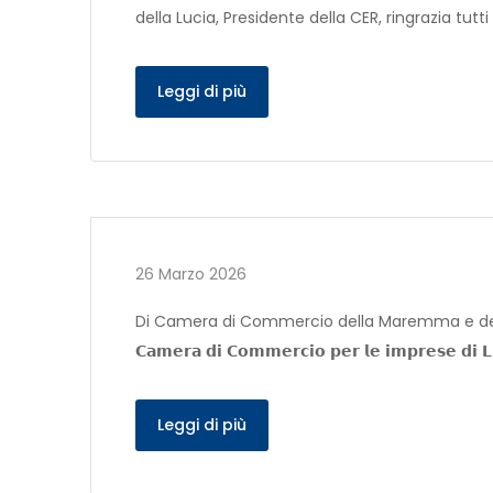
della Lucia, Presidente della CER, ringrazia tutti
Leggi di più
26 Marzo 2026
Di Camera di Commercio della Maremma e del Tirreno 𝗔𝗹
𝗖𝗮𝗺𝗲𝗿𝗮 𝗱𝗶 𝗖𝗼𝗺𝗺𝗲𝗿𝗰𝗶𝗼 𝗽𝗲𝗿 𝗹𝗲 𝗶𝗺𝗽𝗿𝗲𝘀𝗲 𝗱𝗶 
Leggi di più