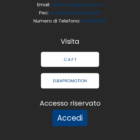
Email:
elbahotel@gmail.com
Pec:
assoelba@legalmail.it
Numero di Telefono:
0565919611
Visita
C.A.F.T
ELBAPROMOTION
Accesso riservato
Accedi