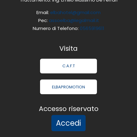
Email:
elbahotel@gmail.com
Pec:
assoelba@legalmail.it
Numero di Telefono:
0565919611
Visita
C.A.F.T
ELBAPROMOTION
Accesso riservato
Accedi