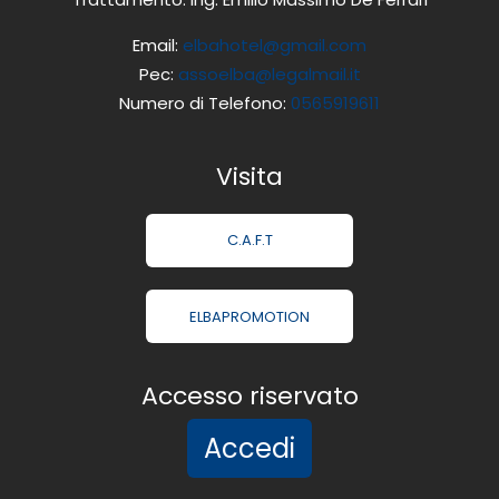
Email:
elbahotel@gmail.com
Pec:
assoelba@legalmail.it
Numero di Telefono:
0565919611
Visita
C.A.F.T
ELBAPROMOTION
Accesso riservato
Accedi