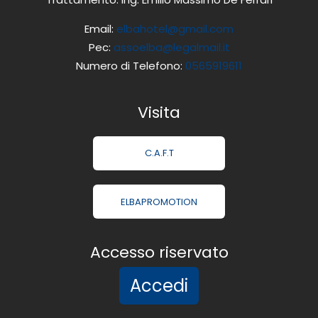
Email:
elbahotel@gmail.com
Pec:
assoelba@legalmail.it
Numero di Telefono:
0565919611
Visita
C.A.F.T
ELBAPROMOTION
Accesso riservato
Accedi