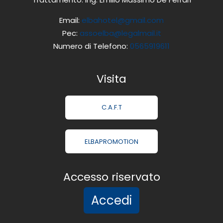
Email:
elbahotel@gmail.com
Pec:
assoelba@legalmail.it
Numero di Telefono:
0565919611
Visita
C.A.F.T
ELBAPROMOTION
Accesso riservato
Accedi